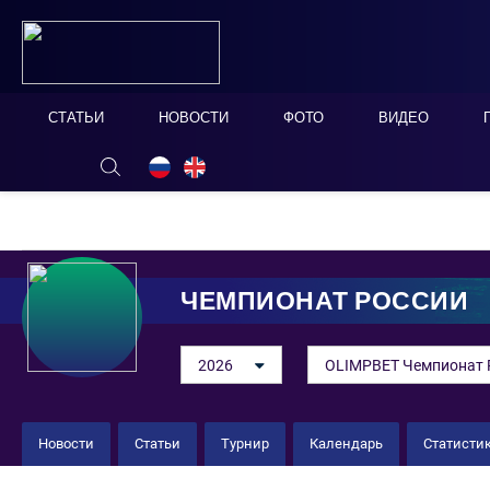
СТАТЬИ
НОВОСТИ
ФОТО
ВИДЕО
ОНЛАЙН ТАБЛО
СКРЫТЬ
ЧЕМПИОНАТ РОССИИ
2026
OLIMPBET Чемпионат 
Новости
Статьи
Турнир
Календарь
Статисти