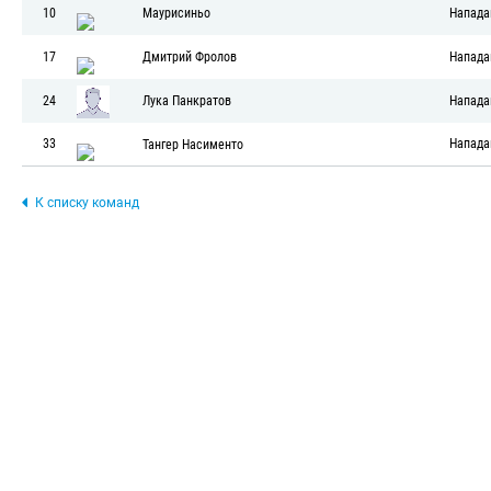
10
Маурисиньо
Напад
17
Дмитрий Фролов
Напад
24
Лука Панкратов
Напад
33
Напад
Тангер Насименто
К списку команд