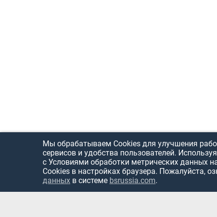
Мы обрабатываем Cookies для улучшения рабо
сервисов и удобства пользователей. Используя
с Условиями обработки метрических данных н
Cookies в настройках браузера. Пожалуйста, о
данных
в системе
bsrussia.com
.