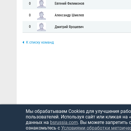
0
Евгений Филимонов
0
Александр Шмелев
0
Дмитрий Ярошевич
К списку команд
Мы обрабатываем Cookies для улучшения работ
пользователей. Используя сайт или кликая на 
данных на
bsrussia.com
. Вы можете запретить 
ознакомьтесь с
Условиями обработки метриче