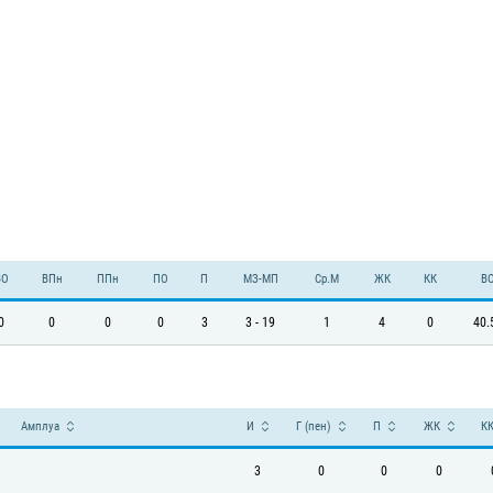
ВО
ВПн
ППн
ПО
П
МЗ-МП
Ср.М
ЖК
КК
В
0
0
0
0
3
3 - 19
1
4
0
40.
Амплуа
И
Г (пен)
П
ЖК
К
3
0
0
0