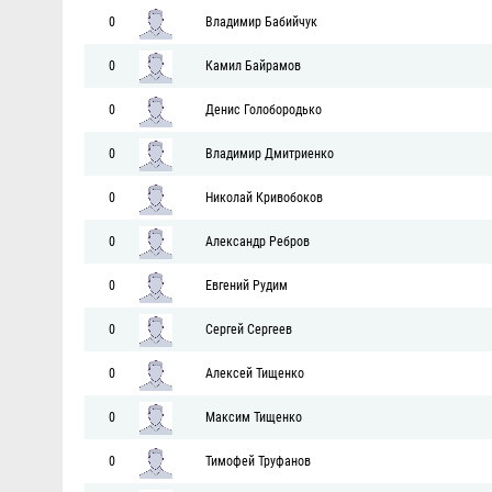
0
Владимир Бабийчук
0
Камил Байрамов
0
Денис Голобородько
0
Владимир Дмитриенко
0
Николай Кривобоков
0
Александр Ребров
0
Евгений Рудим
0
Сергей Сергеев
0
Алексей Тищенко
0
Максим Тищенко
0
Тимофей Труфанов