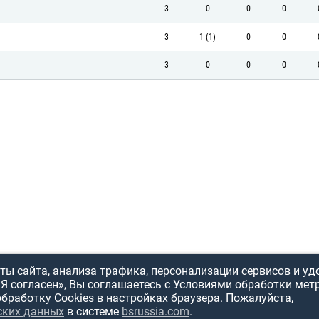
3
0
0
0
3
1 (1)
0
0
3
0
0
0
ы сайта, анализа трафика, персонализации сервисов и уд
«Я согласен», Вы соглашаетесь с Условиями обработки мет
обработку Cookies в настройках браузера. Пожалуйста,
ских данных
в системе
bsrussia.com
.