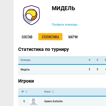
Команда
МИДЕЛЬ
Профиль команды
СОСТАВ
СТАТИСТИКА
МАТЧИ
Статистика по турниру
Команда
И
В
3
0
Мидель
Игроки
№
Игрок
0
Армен Бабахян