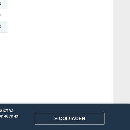
0
0
0
обства
рических
Я СОГЛАСЕН